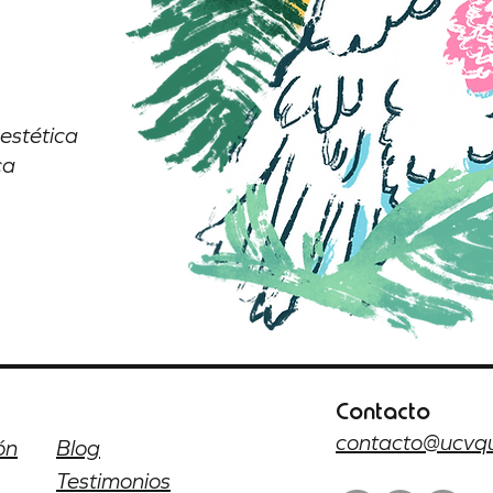
 estética
ca
Contacto
contacto@ucvq
ón
Blog
Testimonios